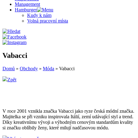
Management
Hamburger
Kudy k nám
Volná pracovní místa
Vabacci
Domů
»
Obchody
»
Móda
»
Vabacci
Zpět
V roce 2001 vznikla značka Vabacci jako ryze česká módní značka.
Majitelka se při vzniku inspirovala Itálií, zemí udávající styl a trend.
Díky kreativnímu vývoji a výhodným cenovým standardům kvality
si značku oblíbily ženy, které milují nadčasovou módu.