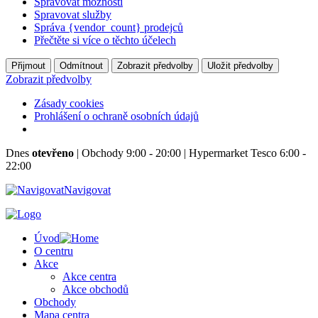
Spravovat možnosti
Spravovat služby
Správa {vendor_count} prodejců
Přečtěte si více o těchto účelech
Přijmout
Odmítnout
Zobrazit předvolby
Uložit předvolby
Zobrazit předvolby
Zásady cookies
Prohlášení o ochraně osobních údajů
Dnes
otevřeno
|
Obchody 9:00 - 20:00
|
Hypermarket Tesco 6:00 -
22:00
Navigovat
Úvod
O centru
Akce
Akce centra
Akce obchodů
Obchody
Mapa centra