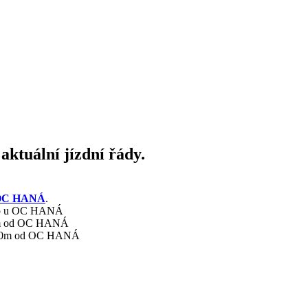
ktuální jízdní řády.
do OC HANÁ
.
římo u OC HANÁ
400m od OC HANÁ
ca 400m od OC HANÁ