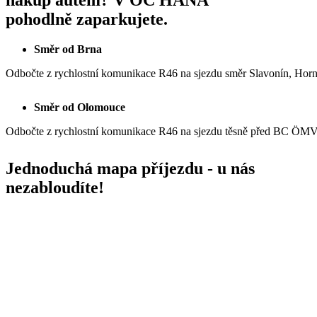
nákup autem? V OC HANÁ
pohodlně zaparkujete.
Směr od Brna
Odbočte z rychlostní komunikace R46 na sjezdu směr Slavonín, Horn
Směr od Olomouce
Odbočte z rychlostní komunikace R46 na sjezdu těsně před BC ÖMV 
Jednoduchá mapa příjezdu - u nás
nezabloudíte!