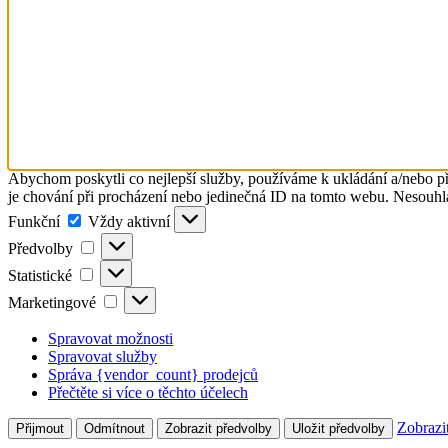
Abychom poskytli co nejlepší služby, používáme k ukládání a/nebo př
je chování při procházení nebo jedinečná ID na tomto webu. Nesouhlas
Funkční
Funkční
Vždy aktivní
Předvolby
Předvolby
Statistické
Statistické
Marketingové
Marketingové
Spravovat možnosti
Spravovat služby
Správa {vendor_count} prodejců
Přečtěte si více o těchto účelech
Zobrazi
Přijmout
Odmítnout
Zobrazit předvolby
Uložit předvolby