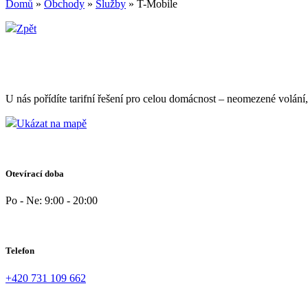
Domů
»
Obchody
»
Služby
»
T-Mobile
Zpět
U nás pořídíte tarifní řešení pro celou domácnost – neomezené volání
Ukázat na mapě
Otevírací doba
Po - Ne: 9:00 - 20:00
Telefon
+420 731 109 662