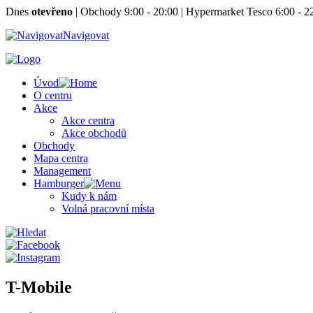
Dnes
otevřeno
|
Obchody 9:00 - 20:00
|
Hypermarket Tesco 6:00 - 2
Navigovat
Úvod
O centru
Akce
Akce centra
Akce obchodů
Obchody
Mapa centra
Management
Hamburger
Kudy k nám
Volná pracovní místa
T-Mobile