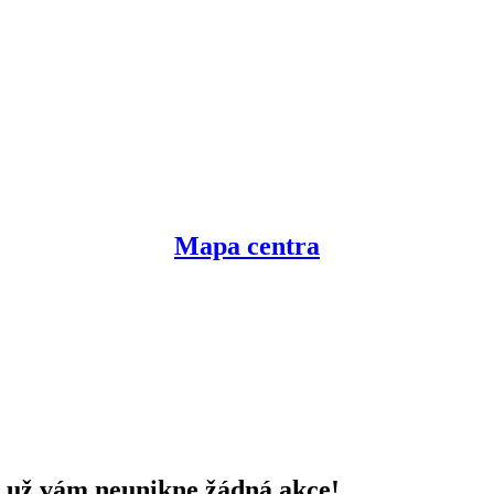
Mapa centra
 už vám neunikne žádná akce!