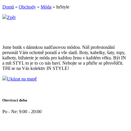
Domů
»
Obchody
»
Móda
»
InStyle
Zpět
Jsme butik s dámskou nadčasovou módou. Náš profesionální
personál Vám ochotně poradí a vše sladí. Boty, kabelky, šaty, topy,
kalhoty, bižuterie je móda pro každou ženu v každém věku. Být IN
a mít STYL to je to co nás baví. Nebojte se a přiďte se přesvědčit.
Těší se na Vás kolektiv IN STYLE!
Ukázat na mapě
Otevírací doba
Po - Ne: 9:00 - 20:00