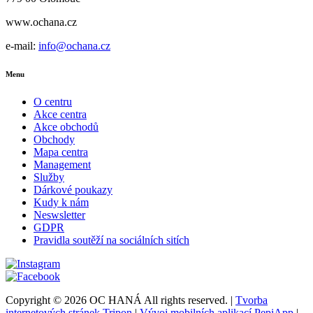
www.ochana.cz
e-mail:
info@ochana.cz
Menu
O centru
Akce centra
Akce obchodů
Obchody
Mapa centra
Management
Služby
Dárkové poukazy
Kudy k nám
Neswsletter
GDPR
Pravidla soutěží na sociálních sitích
Copyright © 2026 OC HANÁ All rights reserved. |
Tvorba
internetových stránek Tripon
|
Vývoj mobilních aplikací PepiApp
|