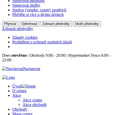
Spravovat možnosti
Spravovat služby
Správa {vendor_count} prodejců
Přečtěte si více o těchto účelech
Přijmout
Odmítnout
Zobrazit předvolby
Uložit předvolby
Zobrazit předvolby
Zásady cookies
Prohlášení o ochraně osobních údajů
Dnes
otevřeno
|
Obchody 9:00 - 20:00
|
Hypermarket Tesco 6:00 -
22:00
Navigovat
Úvod
O centru
Akce
Akce centra
Akce obchodů
Obchody
Mapa centra