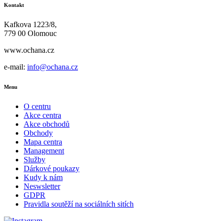
Kontakt
Kafkova 1223/8,
779 00 Olomouc
www.ochana.cz
e-mail:
info@ochana.cz
Menu
O centru
Akce centra
Akce obchodů
Obchody
Mapa centra
Management
Služby
Dárkové poukazy
Kudy k nám
Neswsletter
GDPR
Pravidla soutěží na sociálních sitích