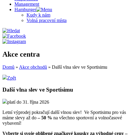
Management
Hamburger
Kudy k nám
Volná pracovní místa
Akce centra
Domů
»
Akce obchodů
»
Další vlna slev ve Sportisimu
Zpět
Další vlna slev ve Sportisimu
platí do 31. října 2026
Letní výprodej pokračují další vlnou slev! Ve Sportisimu pro vás
máme slevy až do
– 50 %
na všechno sportovní a volnočasové
vybavení!
Vyberte si svoje oblíbené značkové kousky za výhodné ceny –