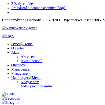
Zásady cookies
Prohlášení o ochraně osobních údajů
Dnes
otevřeno
|
Obchody 9:00 - 20:00
|
Hypermarket Tesco 6:00 - 2
Navigovat
Úvod
O centru
Akce
Akce centra
Akce obchodů
Obchody
Mapa centra
Management
Hamburger
Kudy k nám
Volná pracovní místa