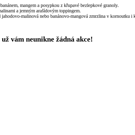
 banánem, mangem a posypkou z křupavé bezlepkové granoly.
malinami a jemným arašídovým toppingem.
 jahodovo-malinová nebo banánovo-mangová zmrzlina v kornoutku i 
 už vám neunikne žádná akce!