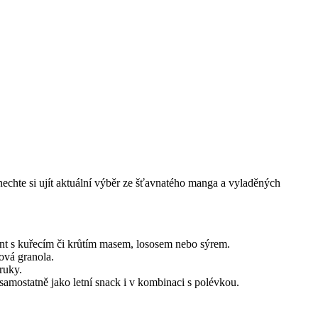
chte si ujít aktuální výběr ze šťavnatého manga a vyladěných
ant s kuřecím či krůtím masem, lososem nebo sýrem.
ová granola.
ruky.
amostatně jako letní snack i v kombinaci s polévkou.