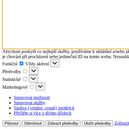
Abychom poskytli co nejlepší služby, používáme k ukládání a/nebo př
je chování při procházení nebo jedinečná ID na tomto webu. Nesouhlas
Funkční
Funkční
Vždy aktivní
Předvolby
Předvolby
Statistické
Statistické
Marketingové
Marketingové
Spravovat možnosti
Spravovat služby
Správa {vendor_count} prodejců
Přečtěte si více o těchto účelech
Zobrazi
Přijmout
Odmítnout
Zobrazit předvolby
Uložit předvolby