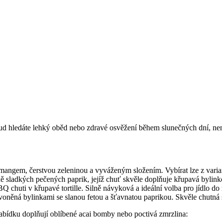
d hledáte lehký oběd nebo zdravé osvěžení během slunečných dní, nene
 mangem, čerstvou zeleninou a vyváženým složením. Vybírat lze z vari
 sladkých pečených paprik, jejíž chuť skvěle doplňuje křupavá bylink
chuti v křupavé tortille. Silně návyková a ideální volba pro jídlo do 
něná bylinkami se slanou fetou a šťavnatou paprikou. Skvěle chutná s
 Nabídku doplňují oblíbené acai bomby nebo poctivá zmrzlina: