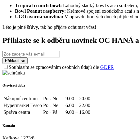
Tropical crunch bowl:
Lahodný sladký bowl s acai sorbetem,
Bowl Peanut raspberry:
Krémové spojení exotického acai s 
UGO ovocná zmrzlina:
V opravdu horkých dnech přijde vhod
Léto je plné šťávy, tak ho přijďte ochutnat včas!
Přihlaste se k odběru novinek OC HANÁ a
Souhlasím se zpracováním osobních údajů dle
GDPR
Otevírací doba
Nákupní centrum
Po - Ne
9.00 – 20.00
Hypermarket Tesco
Po - Ne
6.00 – 22.00
Správa centra
Po - Pá
9.00 – 16.00
Kontakt
Kafkova 1223/8,