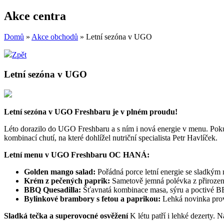
Akce centra
Domů
»
Akce obchodů
»
Letní sezóna v UGO
Zpět
Letní sezóna v UGO
Letní sezóna v UGO Freshbaru je v plném proudu!
Léto dorazilo do UGO Freshbaru a s ním i nová energie v menu. Poku
kombinací chutí, na které dohlížel nutriční specialista Petr Havlíček.
Letní menu v UGO Freshbaru OC HANÁ
:
Golden mango salad:
Pořádná porce letní energie se sladkým
Krém z pečených paprik:
Sametově jemná polévka z přirozeně
BBQ Quesadilla:
Šťavnatá kombinace masa, sýru a poctivé BBQ 
Bylinkové brambory s fetou a paprikou:
Lehká novinka provo
Sladká tečka a superovocné osvěžení
K létu patří i lehké dezerty.